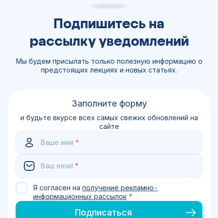
diagnosis and empirical treatment of fever of
unknown origin (FUO) in adult neutropenic
patients with solid tumours and hematological
Подпишитесь на
malignancies // Lancet Regional Health.
Granulocyte colony stimulating factor (G-CSF)
рассылку уведомлений
// Cancer Research UK.
Мы будем присылать только полезную информацию о
предстоящих лекциях и новых статьях.
Заполните форму
и будьте вкурсе всех самых свежих обновлений на
сайте
Ваше имя
*
Ваш email
*
Я согласен на
получение рекламно-
информационных рассылок
*
Подписаться